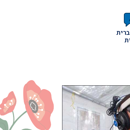
ברית
ת