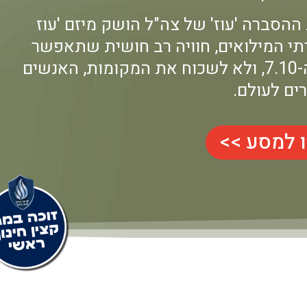
ההסברה 'עוז' של צה"ל הושק מיזם 'עוז
חיילים ומשרתי המילואים, חוויה רב חושית שתאפשר
לכם להבין מקרוב את מאורעות טבח ה-7.10, ולא לשכוח את המקומות, האנשים
ים לעולם.
 למסע >>