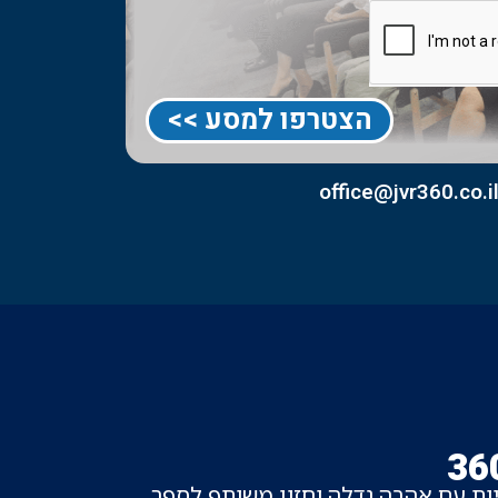
הצטרפו למסע >>
office@jvr360.co.i
דיות עם אהבה גדלה
וחזון משותף לספר