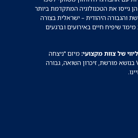
הן גייסו את הטכנולוגיה המתקדמת ביותר
ת והגבורה היהודית – ישראלית בצורה
ימד שיפיח חיים באירועים וברגעים
ווי של צוות מקצועי:
מיזם "ניצחה
הרוח", פועל מעל 4 שנים,בהפצת והנגשת סרטי VR בנושא מורשת, זיכרון השואה, גבורה