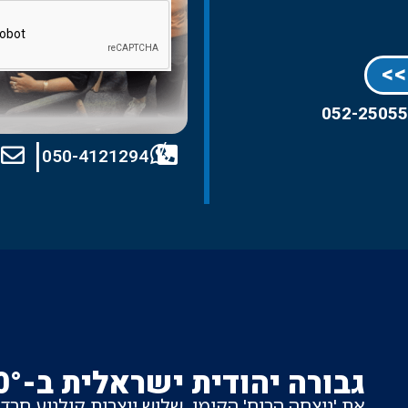
>>
052-2505
|
/
050-4121294
l
גבורה יהודית ישראלית ב-360°
את 'ניצחה הרוח' הקימו, שלוש יוצרות קולנוע חר