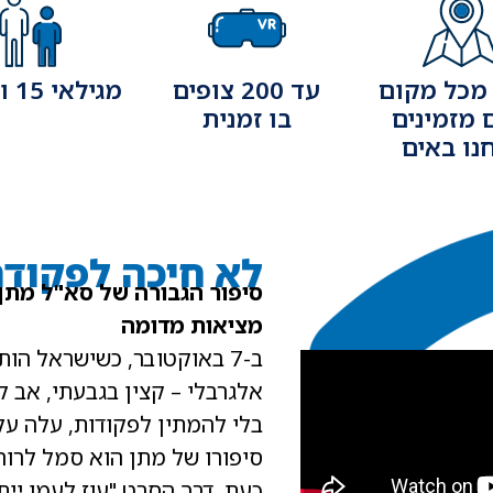
מכל מקום
עד 200 צופים
מגילאי 15 ומעלה
מזמינים
בו זמנית
נו באים
לא חיכה לפקוד
מציאות מדומה
ב-7 באוקטובר, כשישראל ה
אלגרבלי – קצין בגבעתי, אב 
בלי להמתין לפקודות, עלה על 
סיפורו של מתן הוא סמל לרוח 
כעת, דרך הסרט "עוז לעמו ייתן