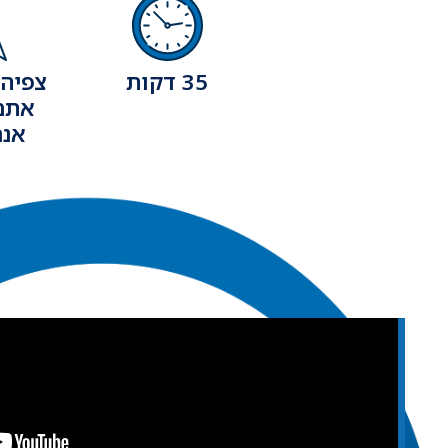
35 דקות
צפיה 
אתם 
אנח